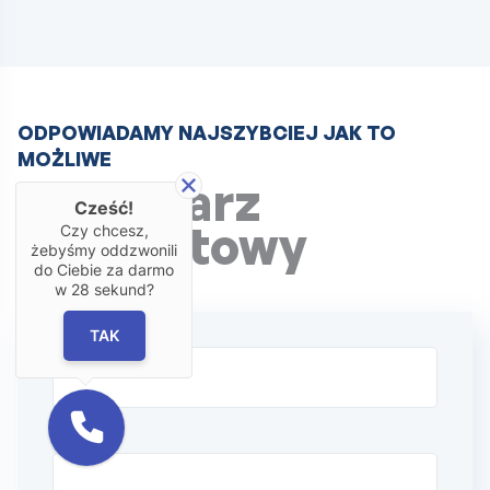
ODPOWIADAMY NAJSZYBCIEJ JAK TO
MOŻLIWE
Formularz
Cześć!
kontaktowy
Czy chcesz,
żebyśmy oddzwonili
do Ciebie za darmo
w
28
sekund?
Imię
TAK
Nazwisko