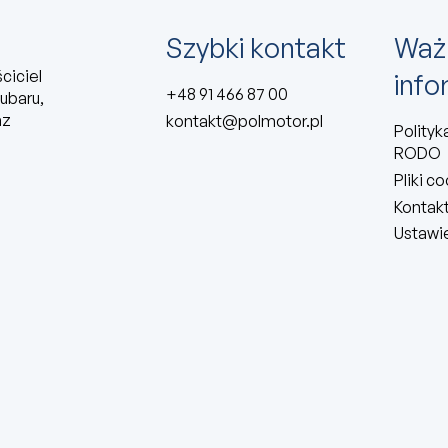
Szybki kontakt
Waż
ciciel
info
+48 91 466 87 00
ubaru,
az
kontakt@polmotor.pl
Polityk
RODO
Pliki c
Kontak
Ustawi