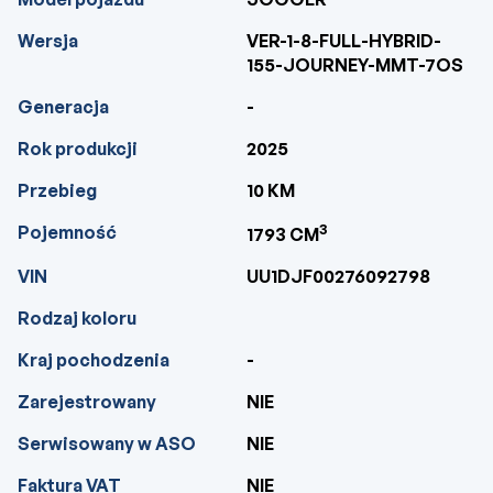
Wersja
VER-1-8-FULL-HYBRID-
155-JOURNEY-MMT-7OS
Generacja
-
Rok produkcji
2025
Przebieg
10 KM
3
Pojemność
1793 CM
VIN
UU1DJF00276092798
Rodzaj koloru
Kraj pochodzenia
-
Zarejestrowany
NIE
Serwisowany w ASO
NIE
Faktura VAT
NIE