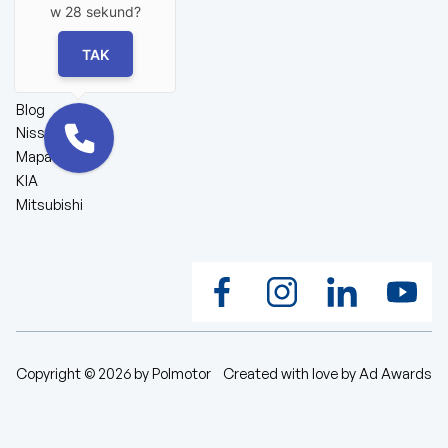
w
28
sekund?
Serwis
Finansowanie
TAK
Ubezpieczenia
Kariera
Blog
Nissan
Mapa strony
KIA
Mitsubishi
Copyright © 2026 by Polmotor
Created with love by
Ad Awards