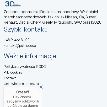
Zachodniopomorski Dealer samochodowy. Właściciel
marek samochodowych, takich jak Nissan, Kia, Subaru,
Renault, Dacia, Chery, Geely, Mitsubishi, GAC oraz ISUZU.
Szybki kontakt
+48 91 466 87 00
kontakt@polmotor.pl
Ważne informacje
Polityka prywatności RODO
Pliki cookies
Kontakt
Ustawienia ciasteczek
Cześć!
Nawigacja
Czy chcesz,
żebyśmy oddzwonili
Dostępne samochody
do Ciebie za darmo